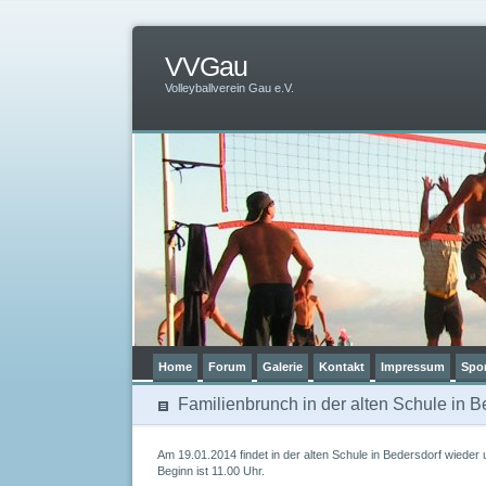
VVGau
Volleyballverein Gau e.V.
Home
Forum
Galerie
Kontakt
Impressum
Spo
Familienbrunch in der alten Schule in B
Am 19.01.2014 findet in der alten Schule in Bedersdorf wieder 
Beginn ist 11.00 Uhr.